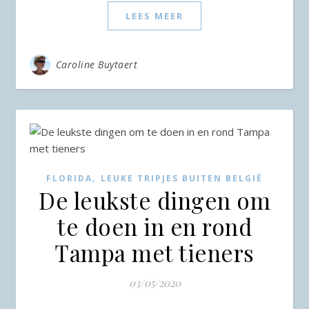
LEES MEER
Caroline Buytaert
,
FLORIDA
LEUKE TRIPJES BUITEN BELGIË
De leukste dingen om
te doen in en rond
Tampa met tieners
03/05/2020