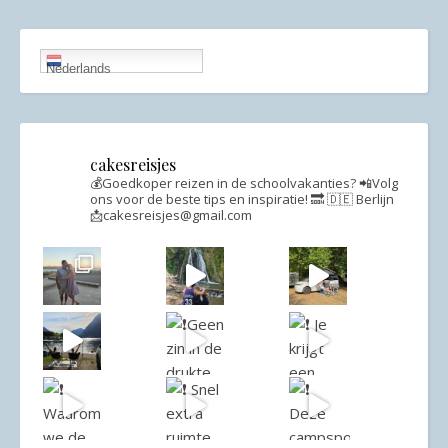
Nederlands
cakesreisjes
💰Goedkoper reizen in de schoolvakanties?
📲Volg
ons voor de beste tips en inspiratie!
🔜 🇩🇪 Berlijn
📩cakesreisjes@gmail.com