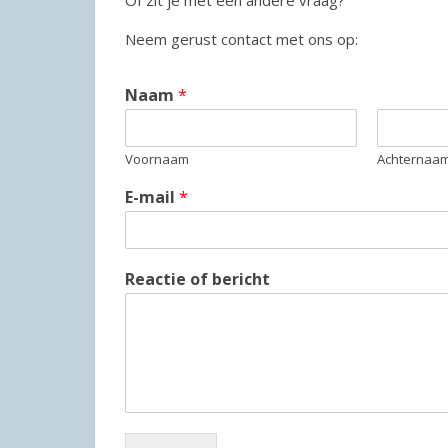
Of zit je met een andere vraag?
Neem gerust contact met ons op:
Naam
*
Voornaam
Achternaa
E-mail
*
Reactie of bericht