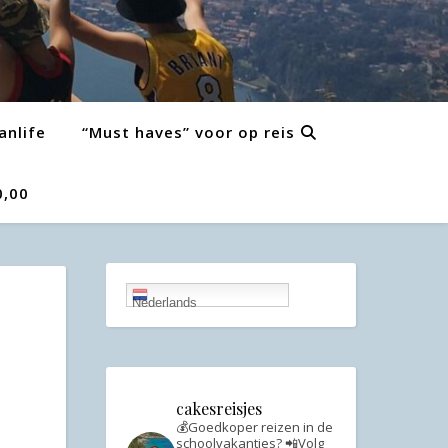
anlife
“Must haves” voor op reis
0,00
Nederlands
cakesreisjes
💰Goedkoper reizen in de
schoolvakanties?
📲Volg