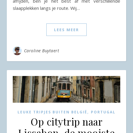
afrijden, ben je het best af met verschillende
slaapplekken langs je route. Wij…
LEES MEER
Caroline Buytaert
,
LEUKE TRIPJES BUITEN BELGIË
PORTUGAL
Op citytrip naar
Lissabon, de mooiste