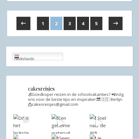
1
2
3
4
5
Nederlands
cakesreisjes
💰Goedkoper reizen in de schoolvakanties?
📲Volg
ons voor de beste tips en inspiratie!
🔜 🇩🇪 Berlijn
📩cakesreisjes@gmail.com