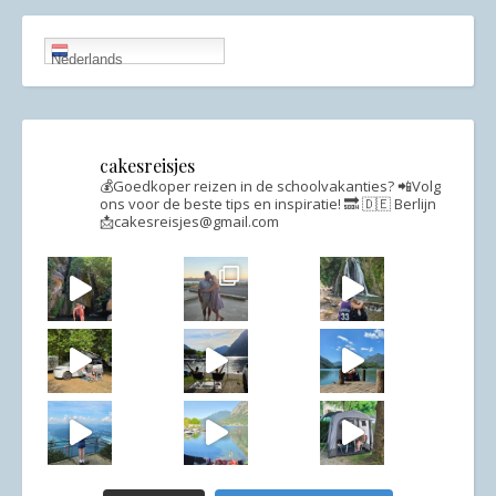
Nederlands
cakesreisjes
💰Goedkoper reizen in de schoolvakanties?
📲Volg
ons voor de beste tips en inspiratie!
🔜 🇩🇪 Berlijn
📩cakesreisjes@gmail.com