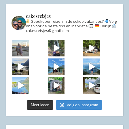
cakesreisjes
Goedkoper reizen in de schoolvakanties?
Volg
ons voor de beste tips en inspiratie!
Berlijn
cakesreisjes@gmail.com
In 20
Een geheime waterval die bijna niemand kent
Snel naar de Aldi voor deze handige stoeltasjes
D
Leven op een paar m2 ziet er in het echt zo uit
Geen zin in de drukte aan de grote meren in noord
Je krijgt een nieuw vignet aan de grens
Ik wen
Waarom we de volgende keer misschien niet meer a
Snel extra ruimte creëren bij je campervan doe j
Deze campspot moet je gewoon opslaan
We zijn e
Volg op Instagram
Meer laden