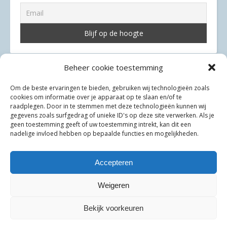
Beheer cookie toestemming
Om de beste ervaringen te bieden, gebruiken wij technologieën zoals
cookies om informatie over je apparaat op te slaan en/of te
raadplegen. Door in te stemmen met deze technologieën kunnen wij
Privacyverklaring
gegevens zoals surfgedrag of unieke ID's op deze site verwerken. Als je
geen toestemming geeft of uw toestemming intrekt, kan dit een
Cookiebeleid (EU)
nadelige invloed hebben op bepaalde functies en mogelijkheden.
Samenwerken met ons?
Accepteren
Contact
Weigeren
Bekijk voorkeuren
Ashe thema door
WP Royal
.